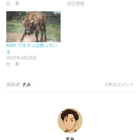
仕 事
自己啓発
#281 ワタクシは怒ってい
る
2021年4月23日
仕 事
投稿者:
すみ
0件のコメント
すみ