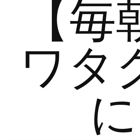
【毎
ワタ
に