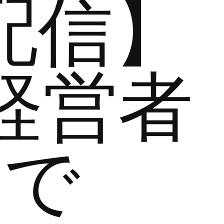
配信】
経営者
まで