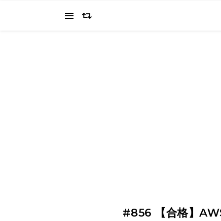
当ブログでは、経営者を目指すワタクシ（2022.11.4 18:0
の"姿を応援してください（笑
#856 【合格】AW