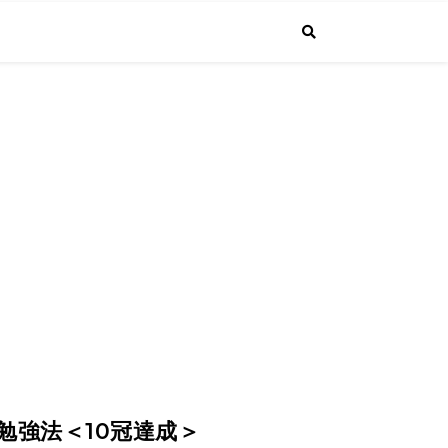
で投稿しています。普通のサラリーマンが経営者になるまでの成長する"生
4.1より課長に昇進しました！
）の勉強法＜10冠達成＞