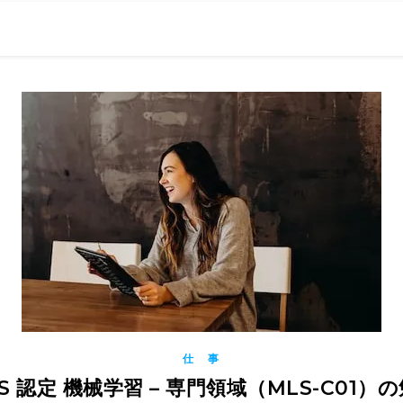
0現在の役職「係長」）が、日々の成長記録を毎日500〜1000文字
） 〜期限は10年後【2032.11.4 18:00】です〜、★2023.
仕 事
S 認定 機械学習 – 専門領域（MLS-C01