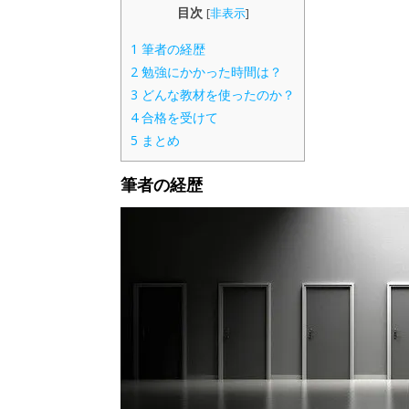
目次
[
非表示
]
1
筆者の経歴
2
勉強にかかった時間は？
3
どんな教材を使ったのか？
4
合格を受けて
5
まとめ
筆者の
経歴