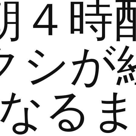
朝４時
クシが
なる