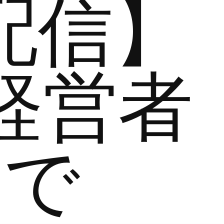
配信】
経営者
まで