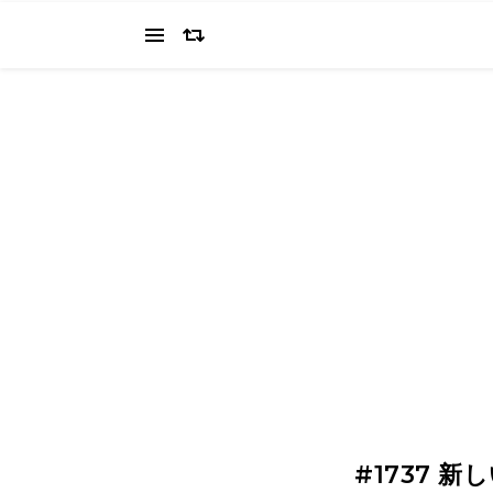
当ブログでは、経営者を目指すワタクシ（2022.11.4 18:0
の"姿を応援してください（笑
#1737