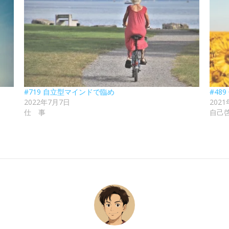
#719 自立型マインドで臨め
#48
2022年7月7日
202
仕 事
自己