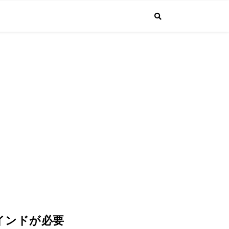
で投稿しています。普通のサラリーマンが経営者になるまでの成長する"生
4.1より課長に昇進しました！
インドが必要