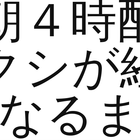
朝４時
クシが
なる