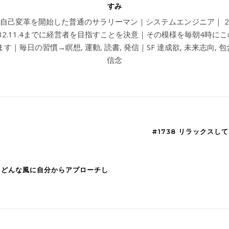
すみ
4から自己変革を開始した普通のサラリーマン｜システムエンジニア｜ 202
032.11.4までに経営者を目指すことを決意｜その模様を毎朝4時に
す｜毎日の習慣→瞑想, 運動, 読書, 発信｜SF 達成欲, 未来志向, 包含
信念
#1738 リラックス
策をどんな風に自分からアプローチし