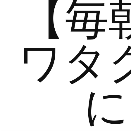
【毎
ワタ
に