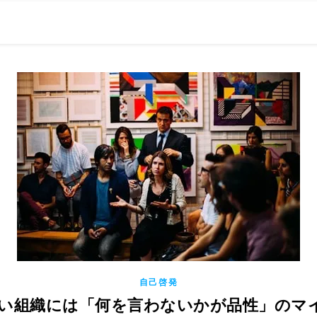
0現在の役職「係長」）が、日々の成長記録を毎日500〜1000文字
） 〜期限は10年後【2032.11.4 18:00】です〜、★2023.
自己啓発
 新しい組織には「何を言わないかが品性」のマ