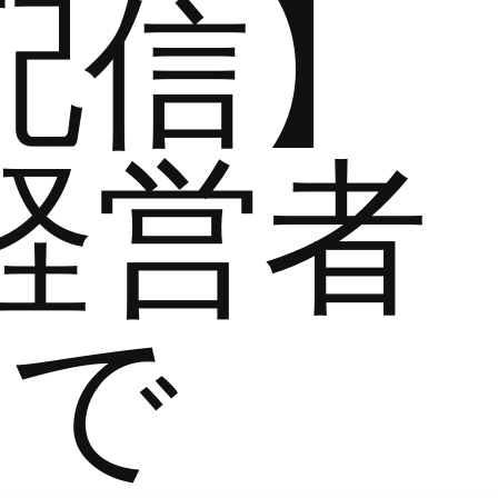
配信】
経営者
まで