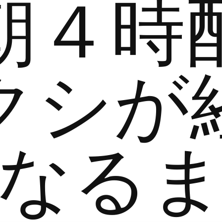
朝４時
クシが
なる