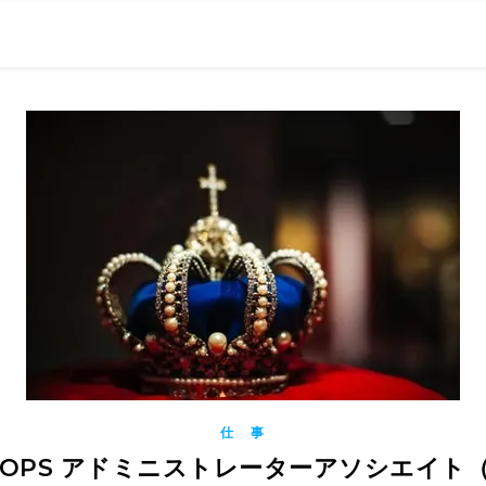
0現在の役職「係長」）が、日々の成長記録を毎日500〜1000文字
） 〜期限は10年後【2032.11.4 18:00】です〜、★2023.
仕 事
SYSOPS アドミニストレーターアソシエイト