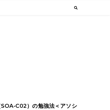
で投稿しています。普通のサラリーマンが経営者になるまでの成長する"生
4.1より課長に昇進しました！
（SOA-C02）の勉強法＜アソシ