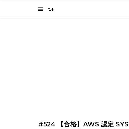
当ブログでは、経営者を目指すワタクシ（2022.11.4 18:0
の"姿を応援してください（笑
#524 【合格】AWS 認定 