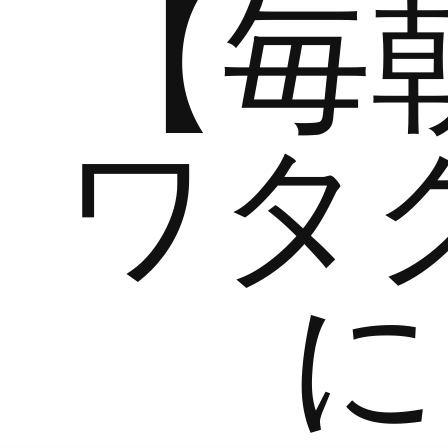
【毎
ワタ
に