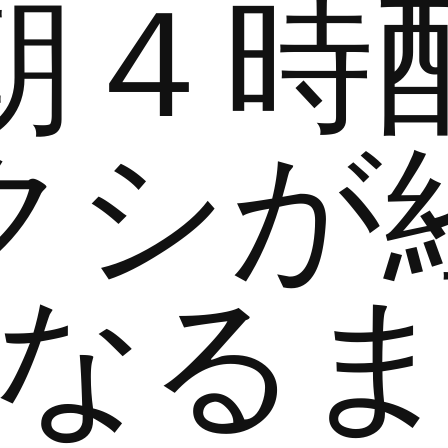
朝４時
クシが
なる