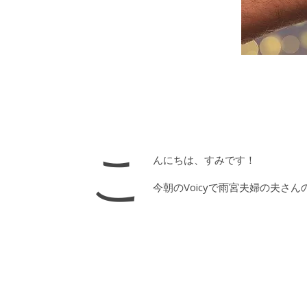
こ
んにちは、すみです！
今朝のVoicyで雨宮夫婦の夫