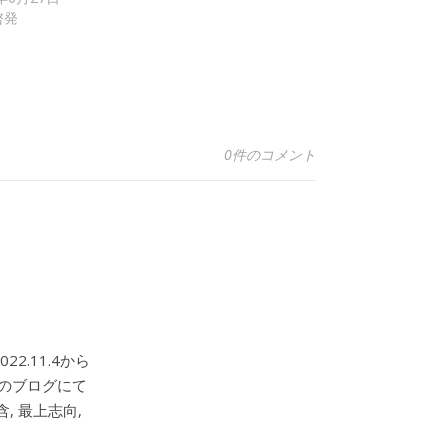
啓発
0件のコメント
2.11.4から
このブログにて
, 最上志向,