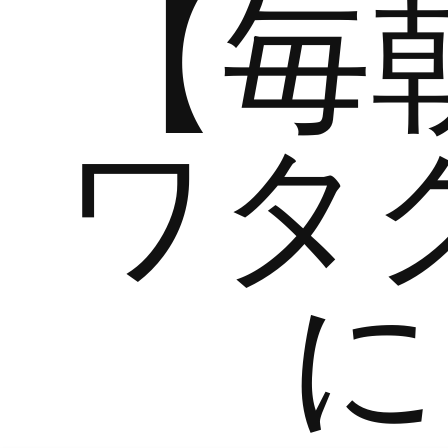
【毎
ワタ
に