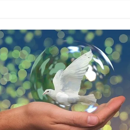
0現在の役職「係長」）が、日々の成長記録を毎日500〜1000文字
） 〜期限は10年後【2032.11.4 18:00】です〜、★2023.