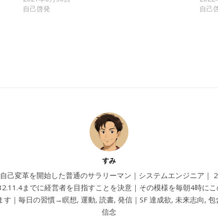
自己啓発
自己
すみ
4から自己変革を開始した普通のサラリーマン｜システムエンジニア｜ 202
032.11.4までに経営者を目指すことを決意｜その模様を毎朝4時に
す｜毎日の習慣→瞑想, 運動, 読書, 発信｜SF 達成欲, 未来志向, 包含
信念