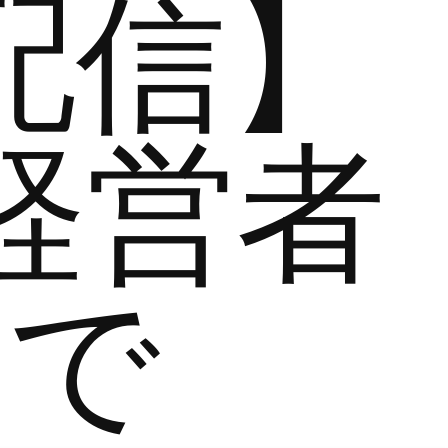
配信】
経営者
まで