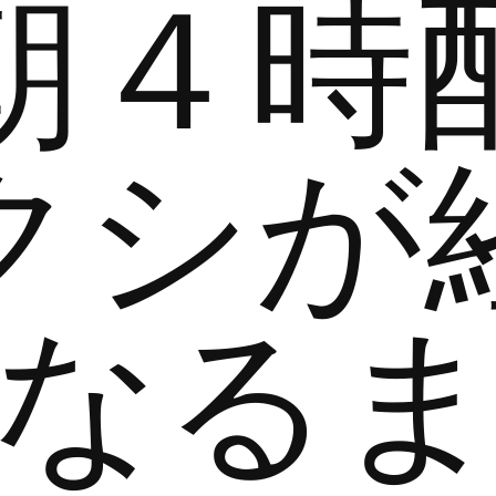
朝４時
クシが
なる