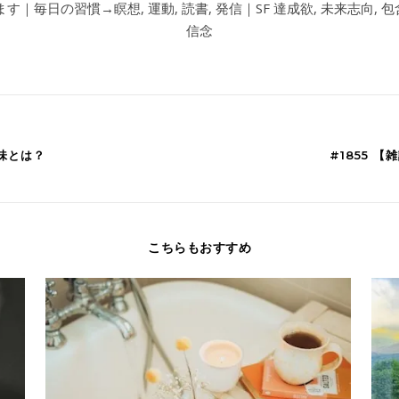
す｜毎日の習慣→瞑想, 運動, 読書, 発信｜SF 達成欲, 未来志向, 包含
信念
意味とは？
#1855 
こちらもおすすめ