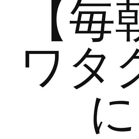
【毎
ワタ
に