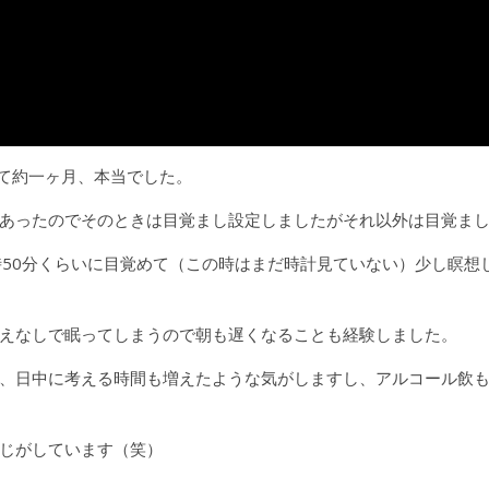
めて約一ヶ月、本当でした。
あったのでそのときは目覚まし設定しましたがそれ以外は目覚ま
時50分くらいに目覚めて（この時はまだ時計見ていない）少し瞑想
えなしで眠ってしまうので朝も遅くなることも経験しました。
、日中に考える時間も増えたような気がしますし、アルコール飲
じがしています（笑）