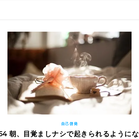
0現在の役職「係長」）が、日々の成長記録を毎日500〜1000文字
） 〜期限は10年後【2032.11.4 18:00】です〜、★2023.
自己啓発
854 朝、目覚ましナシで起きられるように