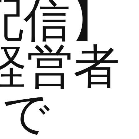
配信】
経営者
まで