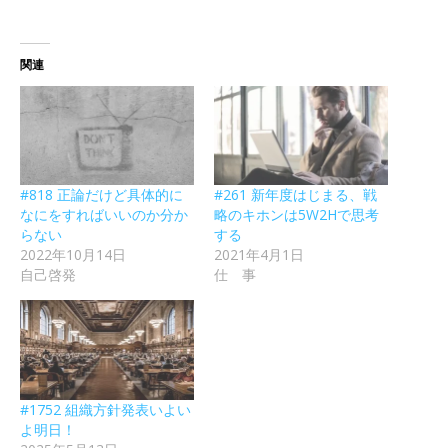
関連
#818 正論だけど具体的に
#261 新年度はじまる、戦
なにをすればいいのか分か
略のキホンは5W2Hで思考
らない
する
2022年10月14日
2021年4月1日
自己啓発
仕 事
#1752 組織方針発表いよい
よ明日！