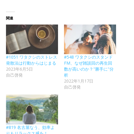
関連
#1051 ワタクシのストレス
#548 ワタクシのスタンド
発散法は行動からはじまる
FM、なぜ雑談回の再生回
2023年6月5日
数が高いのか？"勝手に"分
自己啓発
析
2022年1月17日
自己啓発
#819 名古屋なう、効率よ
りもリラックス感を！