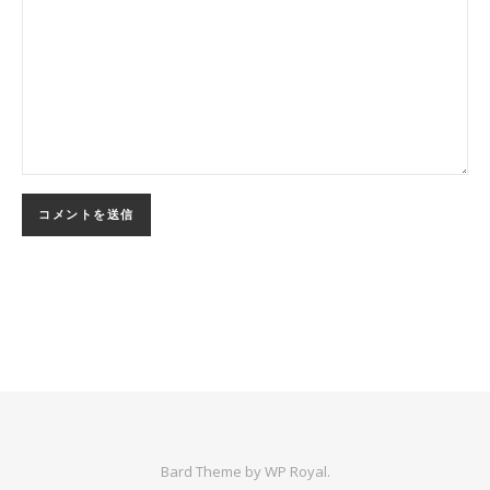
Bard Theme by
WP Royal
.