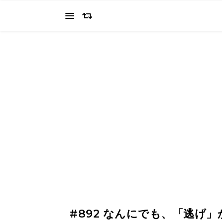
当ブログでは、経営者を目指すワタクシ（2022.11.4 18:0
の"姿を応援してください（笑
#892 なんにでも、「逃