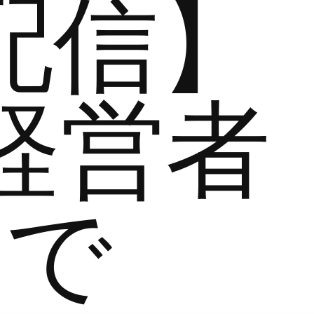
配信】
経営者
まで