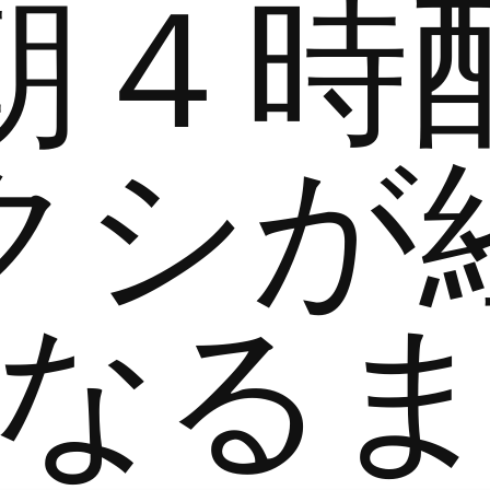
朝４時
クシが
なる