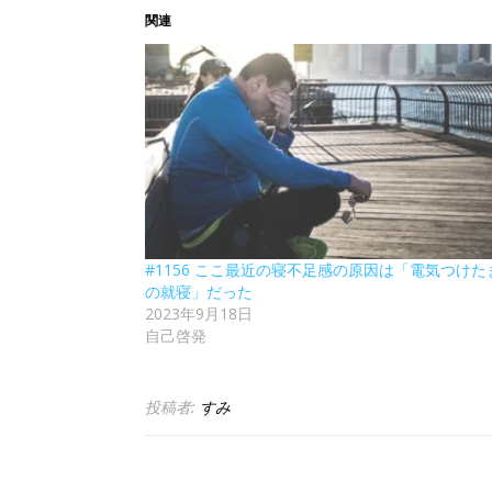
関連
#1156 ここ最近の寝不足感の原因は「電気つけた
の就寝」だった
2023年9月18日
自己啓発
投稿者:
すみ