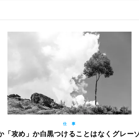
0現在の役職「係長」）が、日々の成長記録を毎日500〜1000文字
） 〜期限は10年後【2032.11.4 18:00】です〜、★2023.
仕 事
げ」か「攻め」か白黒つけることはなくグレー