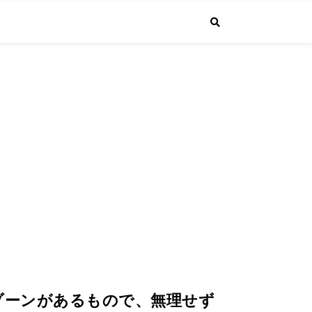
で投稿しています。普通のサラリーマンが経営者になるまでの成長する"生
4.1より課長に昇進しました！
ゾーンがあるもので、無理せず