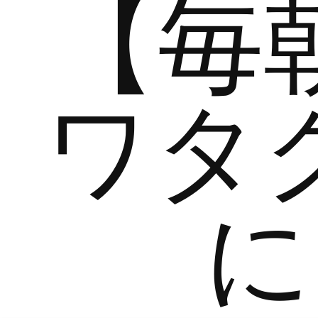
【毎
ワタ
に