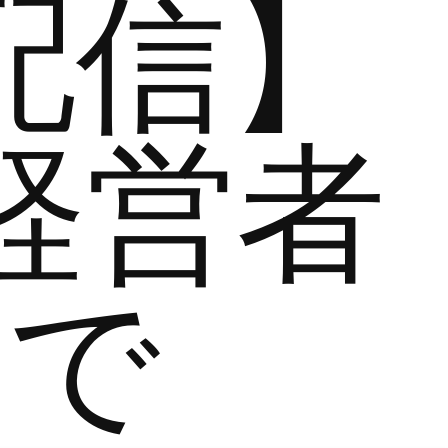
配信】
経営者
まで