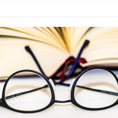
0現在の役職「係長」）が、日々の成長記録を毎日500〜1000文字
） 〜期限は10年後【2032.11.4 18:00】です〜、★2023.