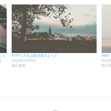
こと
#1915 人生は散歩道のようだ
#8
夫、
2025年10月3日
202
自己啓発
自己