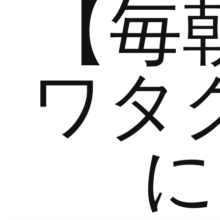
【毎
ワタ
に