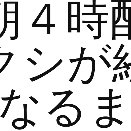
朝４時
クシが
なる