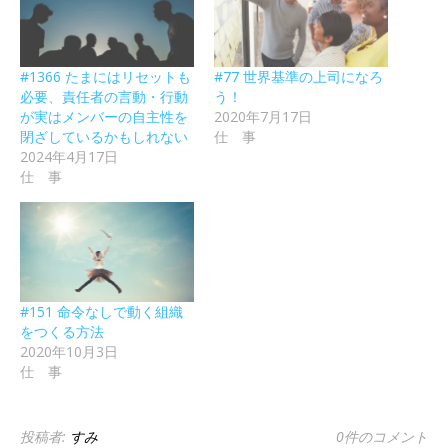
#1366 たまにはリセットも
#77 世界基準の上司になろ
必要、責任者の言動・行動
う！
が実はメンバーの自主性を
2020年7月17日
閉ざしているかもしれない
仕 事
2024年4月17日
仕 事
#151 命令なしで動く組織
をつくる方法
2020年10月3日
仕 事
投稿者:
すみ
0件のコメント