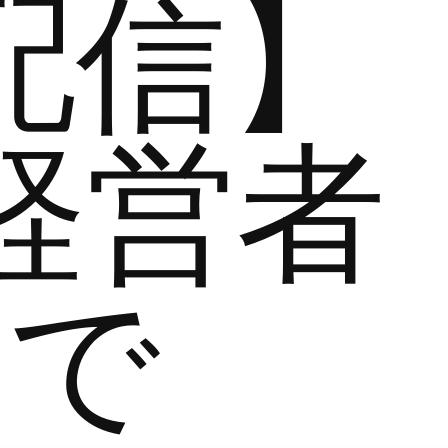
配信】
経営者
まで