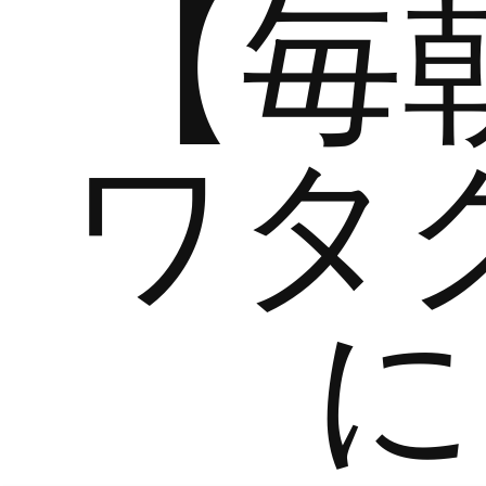
【毎
ワタ
に