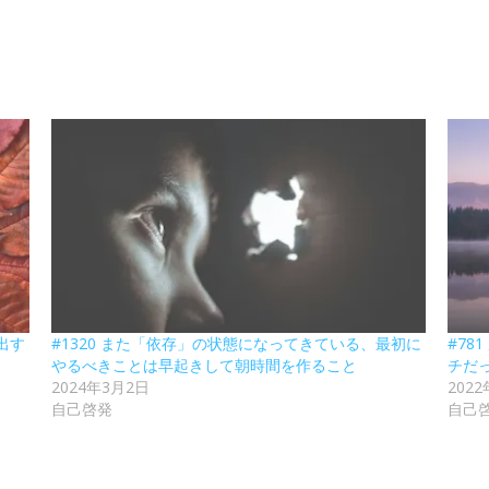
出す
#1320 また「依存」の状態になってきている、最初に
#7
やるべきことは早起きして朝時間を作ること
チだ
2024年3月2日
202
自己啓発
自己