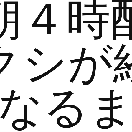
朝４時
クシが
なる