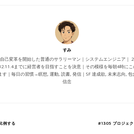
すみ
4から自己変革を開始した普通のサラリーマン｜システムエンジニア｜ 202
032.11.4までに経営者を目指すことを決意｜その模様を毎朝4時に
す｜毎日の習慣→瞑想, 運動, 読書, 発信｜SF 達成欲, 未来志向, 包含
信念
間比例する
#1305 プロジ