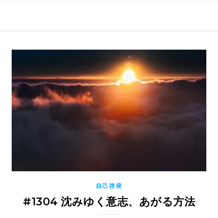
0現在の役職「係長」）が、日々の成長記録を毎日500〜1000文字
） 〜期限は10年後【2032.11.4 18:00】です〜、★2023.
自己啓発
#1304 沈みゆく意志、あがる方法