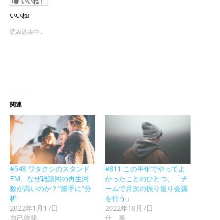
いいね！
いいね:
読み込み中...
関連
#548 ワタクシのスタンド
#811 この半年でやってよ
FM、なぜ雑談回の再生回
かったことのひとつ、「チ
数が高いのか？"勝手に"分
ームで月次の振り返り会議
析
を行う」
2022年1月17日
2022年10月7日
自己啓発
仕 事