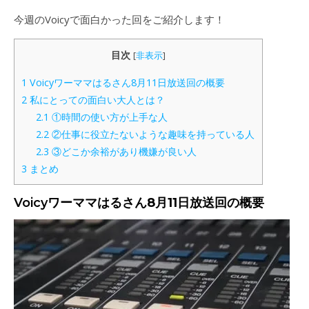
今週のVoicyで面白かった回をご紹介します！
目次
[
非表示
]
1
Voicyワーママはるさん8月11日放送回の概要
2
私にとっての面白い大人とは？
2.1
①時間の使い方が上手な人
2.2
②仕事に役立たないような趣味を持っている人
2.3
③どこか余裕があり機嫌が良い人
3
まとめ
Voicy
ワーママはるさん8月11日放送回の概要