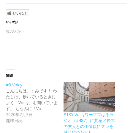
いいね！
いいね:
読み込み中...
関連
#8 Voicy
こんにちは、すみです！ わ
たしは、歩いているときに
よく「Voicy」を聞いていま
す。 ちなみに「Vo…
#135 Voicyワーママはるラ
2020年2月3日
ジオ（#487）に共感／長年
趣味日記
の友人との価値観にズレを
感じ始めた話し