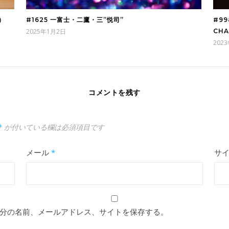
）
#1625 一富士・二鷹・三”悦司”
#9
2025年1月2日
CH
202
コメントを残す
*
が付いている欄は必須項目です
メール
*
サ
分の名前、メールアドレス、サイトを保存する。