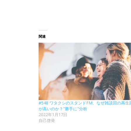
関連
#548 ワタクシのスタンドFM、なぜ雑談回の再生
が高いのか？"勝手に"分析
2022年1月17日
自己啓発