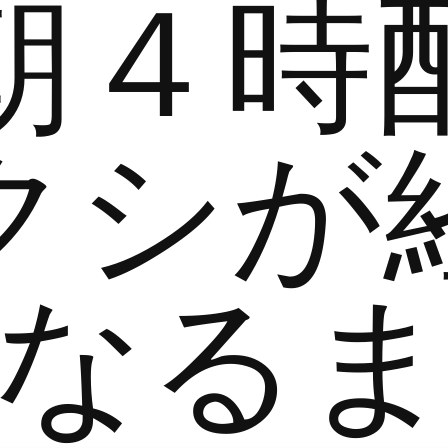
朝４時
クシが
なる