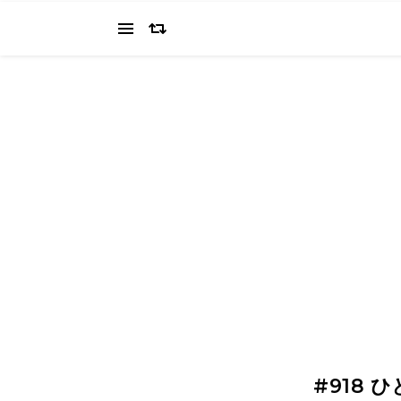
当ブログでは、経営者を目指すワタクシ（2022.11.4 18:0
の"姿を応援してください（笑
#918