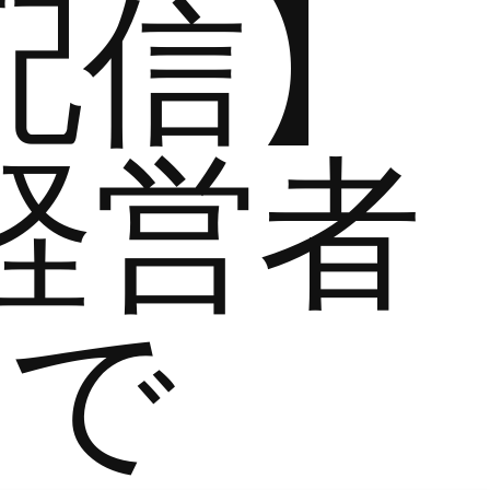
配信】
経営者
まで