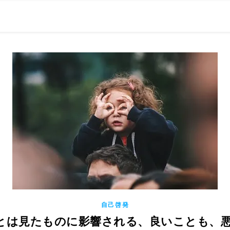
0現在の役職「係長」）が、日々の成長記録を毎日500〜1000文字
） 〜期限は10年後【2032.11.4 18:00】です〜、★2023.
自己啓発
 ひとは見たものに影響される、良いことも、