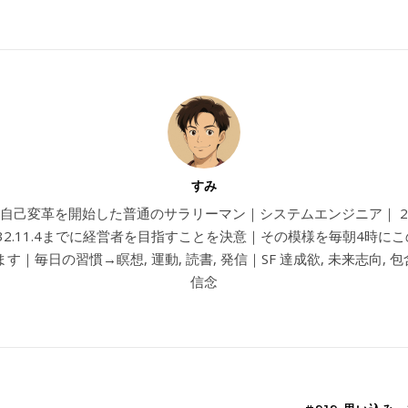
すみ
4から自己変革を開始した普通のサラリーマン｜システムエンジニア｜ 202
032.11.4までに経営者を目指すことを決意｜その模様を毎朝4時に
す｜毎日の習慣→瞑想, 運動, 読書, 発信｜SF 達成欲, 未来志向, 包含
信念