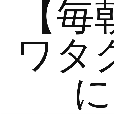
【毎
ワタ
に