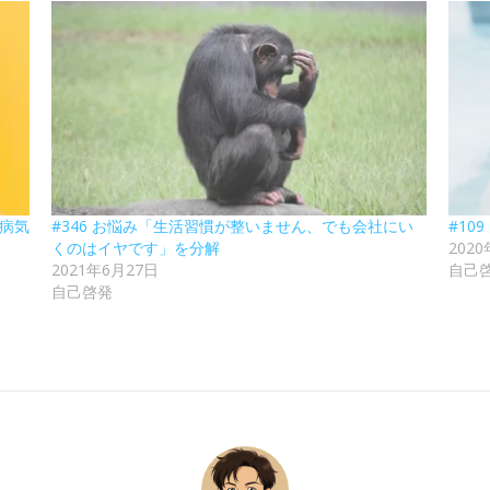
が病気
#346 お悩み「生活習慣が整いません、でも会社にい
#10
くのはイヤです」を分解
202
2021年6月27日
自己
自己啓発