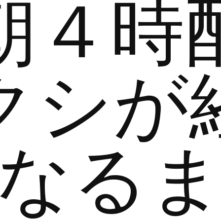
朝４時
クシが
なる