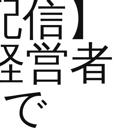
配信】
経営者
まで