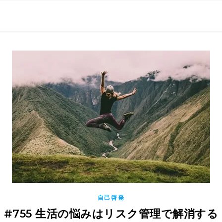
0現在の役職「係長」）が、日々の成長記録を毎日500〜1000文字
） 〜期限は10年後【2032.11.4 18:00】です〜、★2023.
自己啓発
#755 生活の悩みはリスク管理で解消する