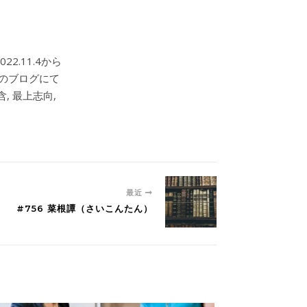
2.11.4から
このブログにて
, 最上志向,
最近
#756 菜根譚（さいこんたん）