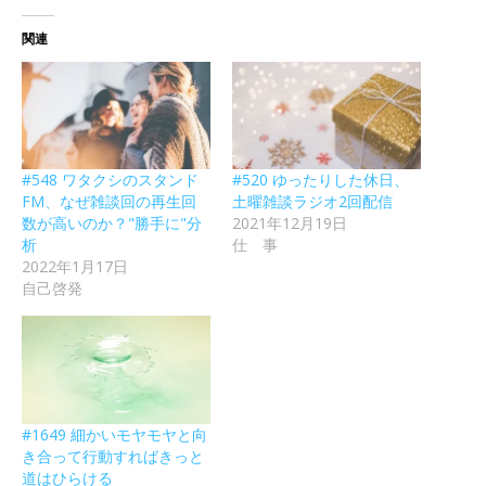
関連
#548 ワタクシのスタンド
#520 ゆったりした休日、
FM、なぜ雑談回の再生回
土曜雑談ラジオ2回配信
数が高いのか？"勝手に"分
2021年12月19日
析
仕 事
2022年1月17日
自己啓発
#1649 細かいモヤモヤと向
き合って行動すればきっと
道はひらける