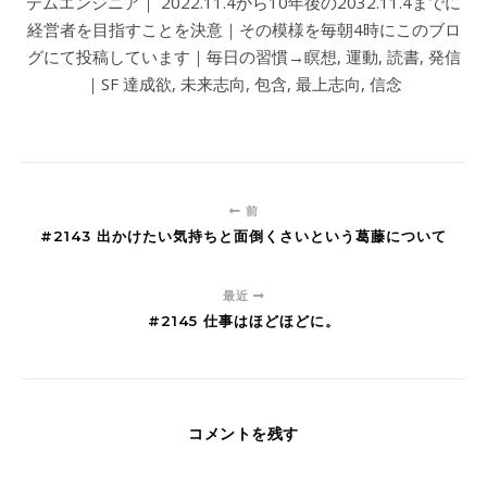
テムエンジニア｜ 2022.11.4から10年後の2032.11.4までに
経営者を目指すことを決意｜その模様を毎朝4時にこのブロ
グにて投稿しています｜毎日の習慣→瞑想, 運動, 読書, 発信
｜SF 達成欲, 未来志向, 包含, 最上志向, 信念
前
#2143 出かけたい気持ちと面倒くさいという葛藤について
最近
#2145 仕事はほどほどに。
コメントを残す