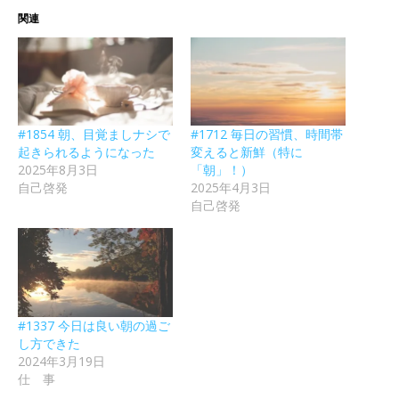
関連
#1854 朝、目覚ましナシで
#1712 毎日の習慣、時間帯
起きられるようになった
変えると新鮮（特に
2025年8月3日
「朝」！）
自己啓発
2025年4月3日
自己啓発
#1337 今日は良い朝の過ご
し方できた
2024年3月19日
仕 事