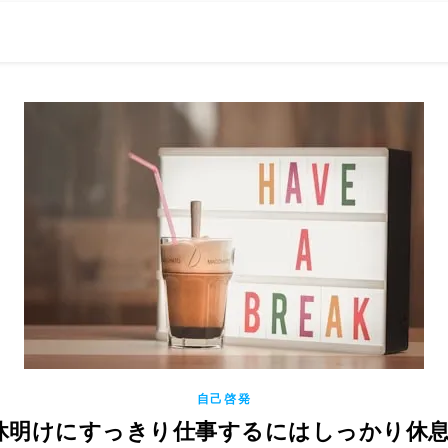
0現在の役職「係長」）が、日々の成長記録を毎日500〜1000文字
） 〜期限は10年後【2032.11.4 18:00】です〜、★2023.
自己啓発
 連休明けにすっきり仕事するにはしっかり休