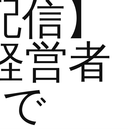
配信】
経営者
まで