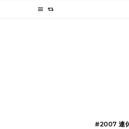
当ブログでは、経営者を目指すワタクシ（2022.11.4 18:0
の"姿を応援してください（笑
#2007