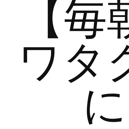
【毎
ワタ
に