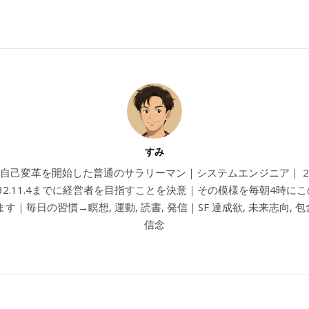
すみ
4から自己変革を開始した普通のサラリーマン｜システムエンジニア｜ 202
032.11.4までに経営者を目指すことを決意｜その模様を毎朝4時に
す｜毎日の習慣→瞑想, 運動, 読書, 発信｜SF 達成欲, 未来志向, 包含
信念