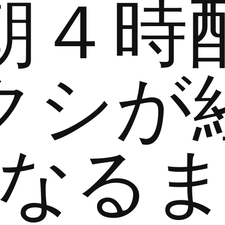
朝４時
クシが
なる