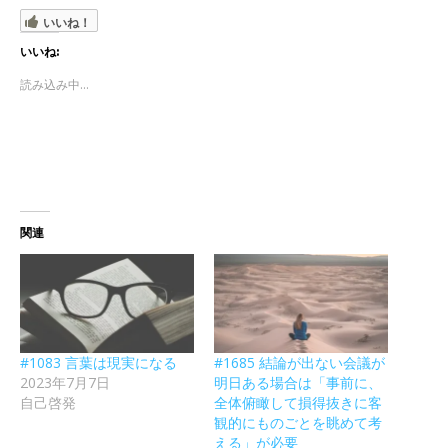
いいね！
いいね:
読み込み中...
関連
#1083 言葉は現実になる
#1685 結論が出ない会議が
2023年7月7日
明日ある場合は「事前に、
自己啓発
全体俯瞰して損得抜きに客
観的にものごとを眺めて考
える」が必要