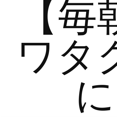
【毎
ワタ
に