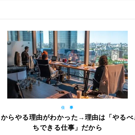
0現在の役職「係長」）が、日々の成長記録を毎日500〜1000文字
） 〜期限は10年後【2032.11.4 18:00】です〜、★2023.
仕 事
ことからやる理由がわかった→理由は「やる
ちできる仕事」だから