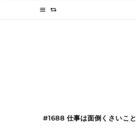
当ブログでは、経営者を目指すワタクシ（2022.11.4 18:0
の"姿を応援してください（笑
#1688 仕事は面倒くさい