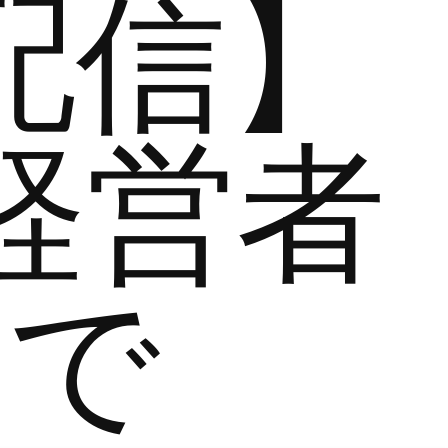
配信】
経営者
まで