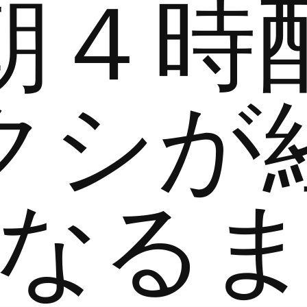
朝４時
クシが
なる