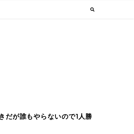
で投稿しています。普通のサラリーマンが経営者になるまでの成長する"生
4.1より課長に昇進しました！
べきだが誰もやらないので1人勝