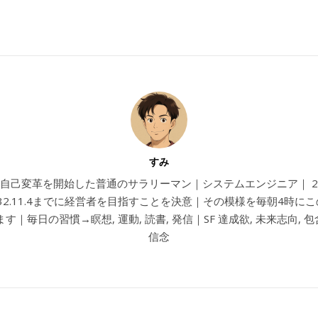
すみ
4から自己変革を開始した普通のサラリーマン｜システムエンジニア｜ 202
032.11.4までに経営者を目指すことを決意｜その模様を毎朝4時に
す｜毎日の習慣→瞑想, 運動, 読書, 発信｜SF 達成欲, 未来志向, 包含
信念