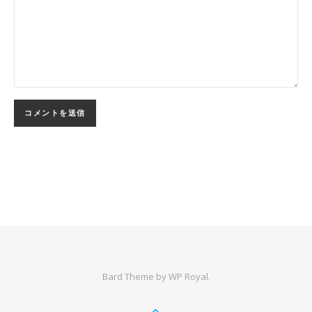
Bard Theme by
WP Royal
.