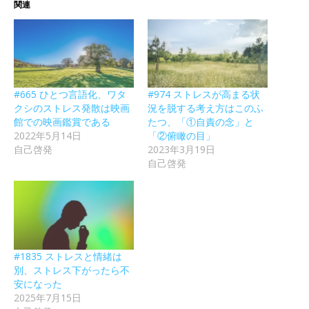
関連
#665 ひとつ言語化、ワタ
#974 ストレスが高まる状
クシのストレス発散は映画
況を脱する考え方はこのふ
館での映画鑑賞である
たつ、「①自責の念」と
2022年5月14日
「②俯瞰の目」
自己啓発
2023年3月19日
自己啓発
#1835 ストレスと情緒は
別、ストレス下がったら不
安になった
2025年7月15日