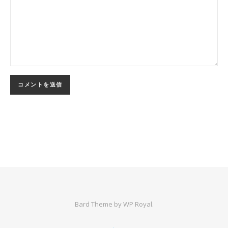
Bard Theme by
WP Royal
.