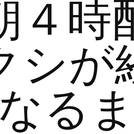
朝４時
クシが
なる