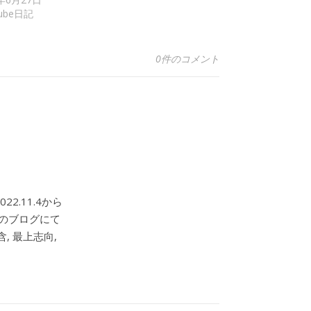
Tube日記
0件のコメント
2.11.4から
このブログにて
, 最上志向,