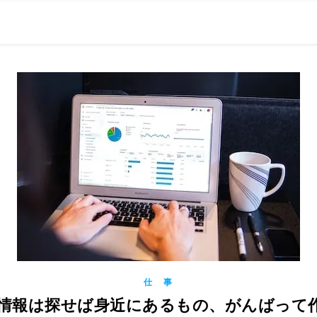
0現在の役職「係長」）が、日々の成長記録を毎日500〜1000文字
） 〜期限は10年後【2032.11.4 18:00】です〜、★2023.
仕 事
しい情報は探せば身近にあるもの、がんばっ