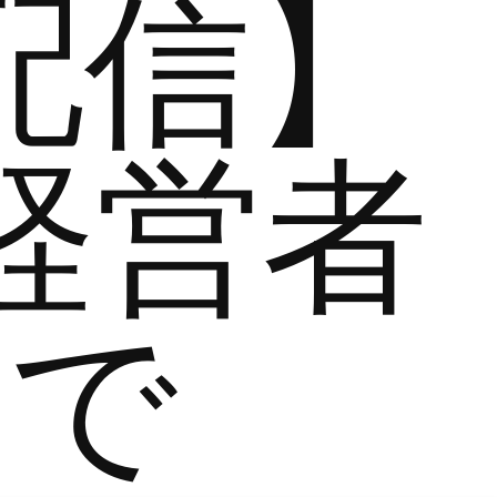
配信】
経営者
まで