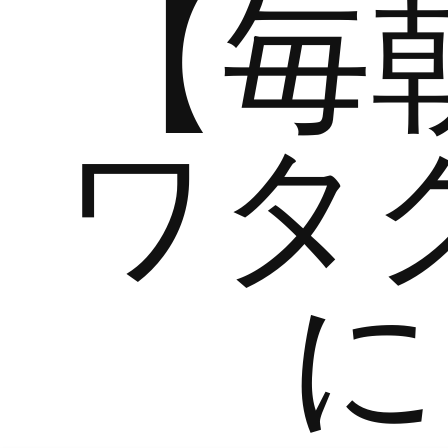
【毎
ワタ
に