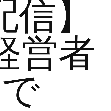
配信】
経営者
まで