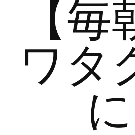
【毎
ワタ
に