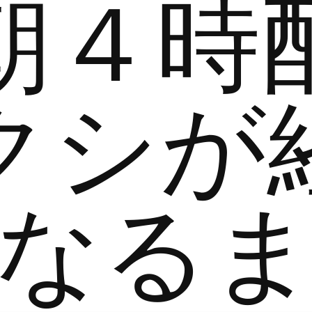
朝４時
クシが
なる