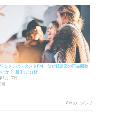
8 ワタクシのスタンドFM、なぜ雑談回の再生回数
いのか？"勝手に"分析
2年1月17日
啓発
0件のコメント