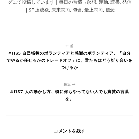
グにて投稿しています｜毎日の習慣→瞑想, 運動, 読書, 発信
｜SF 達成欲, 未来志向, 包含, 最上志向, 信念
前
#1135 自己犠牲のボランティアと感謝のボランティア、「自分
でやるか任せるかのトレードオフ」に、君たちはどう折り合いを
つけるか
最近
#1137 人の動かし方、特に何もやってない人でも賞賛の言葉
を。
コメントを残す