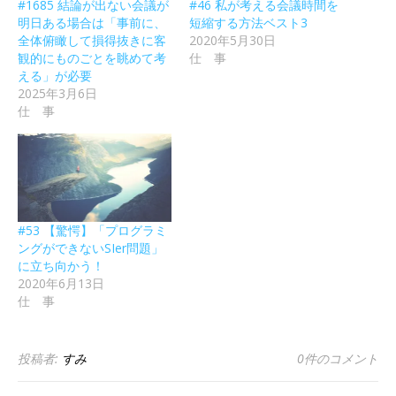
#1685 結論が出ない会議が
#46 私が考える会議時間を
明日ある場合は「事前に、
短縮する方法ベスト3
全体俯瞰して損得抜きに客
2020年5月30日
観的にものごとを眺めて考
仕 事
える」が必要
2025年3月6日
仕 事
#53 【驚愕】「プログラミ
ングができないSIer問題」
に立ち向かう！
2020年6月13日
仕 事
投稿者:
すみ
0件のコメント