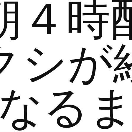
朝４時
クシが
なる