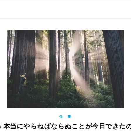
0現在の役職「係長」）が、日々の成長記録を毎日500〜1000文字
） 〜期限は10年後【2032.11.4 18:00】です〜、★2023.
仕 事
14 本当にやらねばならぬことが今日できた