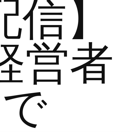
配信】
経営者
まで