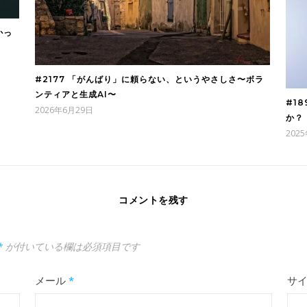
かっ
#2177 「がんばり」に頼らない、というやさしさ〜ボラ
ンティアと生成AI〜
#1
2026年6月29日
か？
202
コメントを残す
*
が付いている欄は必須項目です
メール
*
サ