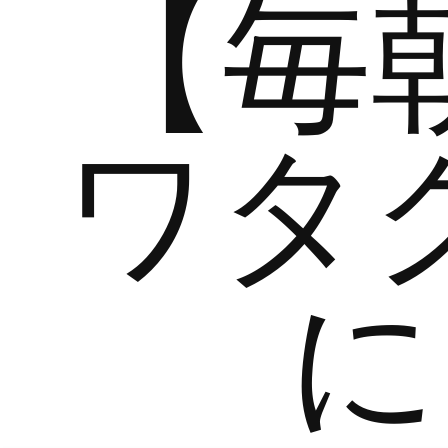
【毎
ワタ
に