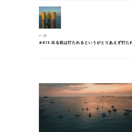
前
#613 出る杭は打たれるというがとりあえず打