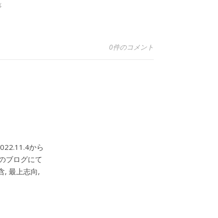
事
0件のコメント
2.11.4から
このブログにて
, 最上志向,