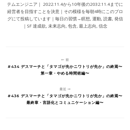
テムエンジニア｜ 2022.11.4から10年後の2032.11.4までに
経営者を目指すことを決意｜その模様を毎朝4時にこのブロ
グにて投稿しています｜毎日の習慣→瞑想, 運動, 読書, 発信
｜SF 達成欲, 未来志向, 包含, 最上志向, 信念
前
#434 デスマーチと「タマゴが先かニワトリが先か」の終焉〜
第一章・やめる時間術編〜
最近
#436 デスマーチと「タマゴが先かニワトリが先か」の終焉〜
最終章・言語化とコミュニケーション編〜