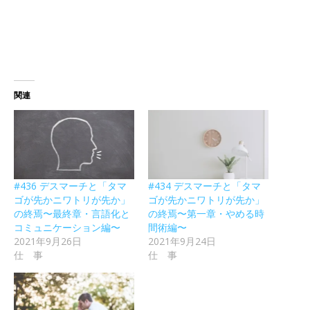
関連
#436 デスマーチと「タマ
#434 デスマーチと「タマ
ゴが先かニワトリが先か」
ゴが先かニワトリが先か」
の終焉〜最終章・言語化と
の終焉〜第一章・やめる時
コミュニケーション編〜
間術編〜
2021年9月26日
2021年9月24日
仕 事
仕 事