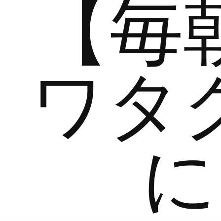
【毎
ワタ
に