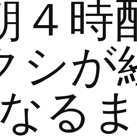
朝４時
クシが
なる