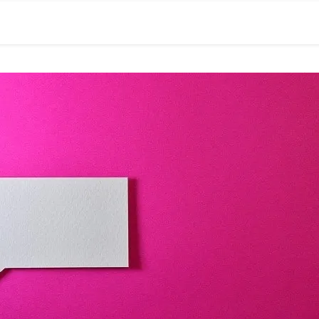
0現在の役職「係長」）が、日々の成長記録を毎日500〜1000文字
） 〜期限は10年後【2032.11.4 18:00】です〜、★2023.