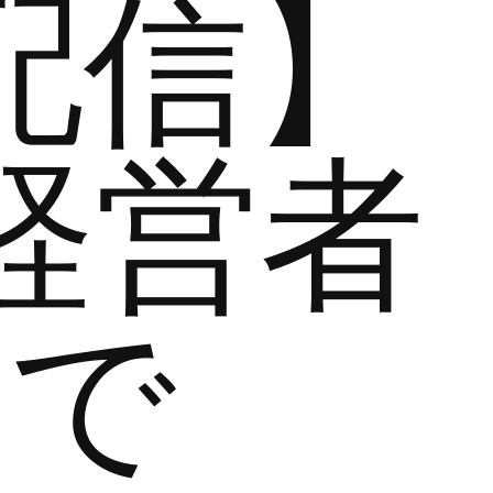
配信】
経営者
まで