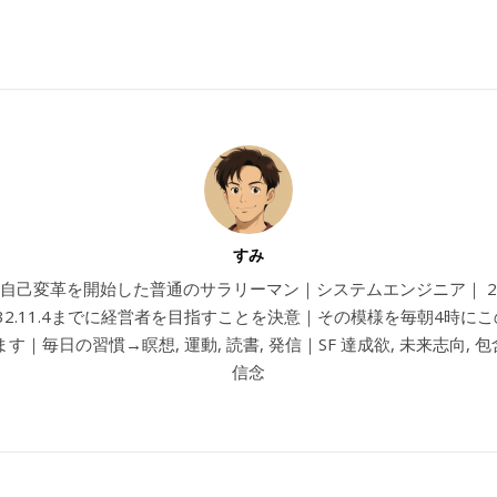
すみ
4から自己変革を開始した普通のサラリーマン｜システムエンジニア｜ 202
032.11.4までに経営者を目指すことを決意｜その模様を毎朝4時に
す｜毎日の習慣→瞑想, 運動, 読書, 発信｜SF 達成欲, 未来志向, 包含
信念