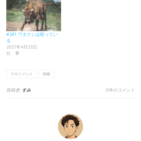
#281 ワタクシは怒ってい
る
2021年4月23日
仕 事
マネジメント
戦略
投稿者:
すみ
0件のコメント