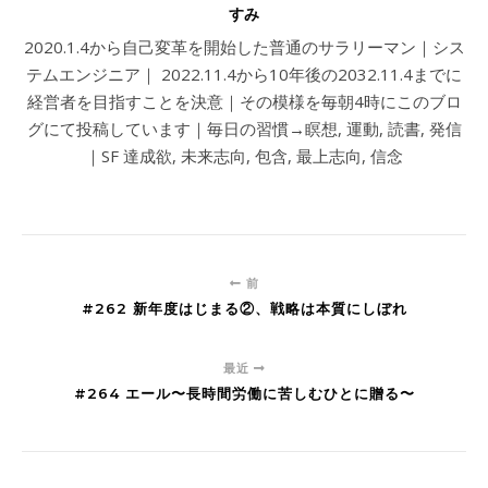
すみ
2020.1.4から自己変革を開始した普通のサラリーマン｜シス
テムエンジニア｜ 2022.11.4から10年後の2032.11.4までに
経営者を目指すことを決意｜その模様を毎朝4時にこのブロ
グにて投稿しています｜毎日の習慣→瞑想, 運動, 読書, 発信
｜SF 達成欲, 未来志向, 包含, 最上志向, 信念
前
#262 新年度はじまる②、戦略は本質にしぼれ
最近
#264 エール〜長時間労働に苦しむひとに贈る〜