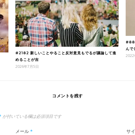
#8
んで
#2182 新しいことやること反対意見もでるが議論して進
202
めることが吉
2026年7月5日
コメントを残す
*
が付いている欄は必須項目です
メール
*
サ