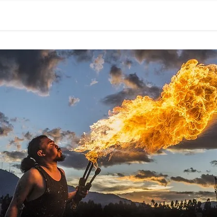
0現在の役職「係長」）が、日々の成長記録を毎日500〜1000文字
） 〜期限は10年後【2032.11.4 18:00】です〜、★2023.