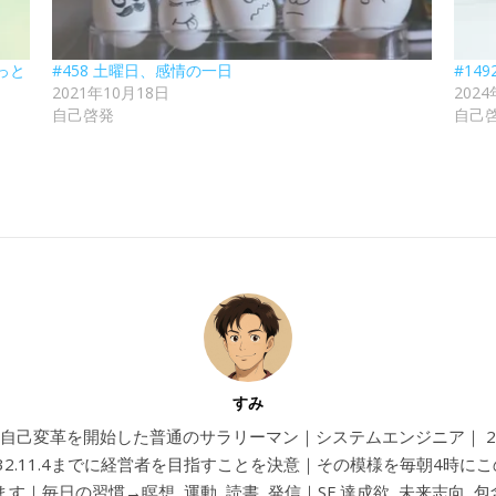
っと
#458 土曜日、感情の一日
#14
2021年10月18日
202
自己啓発
自己
すみ
4から自己変革を開始した普通のサラリーマン｜システムエンジニア｜ 202
032.11.4までに経営者を目指すことを決意｜その模様を毎朝4時に
す｜毎日の習慣→瞑想, 運動, 読書, 発信｜SF 達成欲, 未来志向, 包含