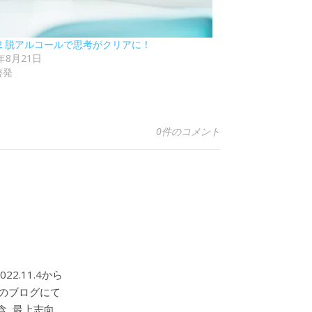
92 脱アルコールで思考がクリアに！
4年8月21日
啓発
0件のコメント
2.11.4から
このブログにて
, 最上志向,