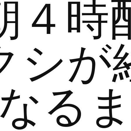
朝４時
クシが
なる