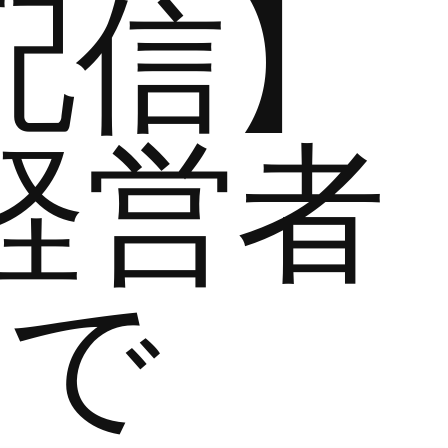
配信】
経営者
まで