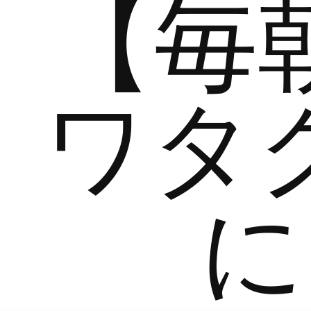
【毎
ワタ
に