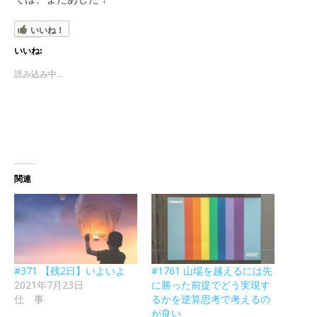
いいね！
いいね:
読み込み中...
関連
#371 【残2日】いよいよ
#1761 山場を越えるには先
2021年7月23日
に勝った前提でどう実現す
仕 事
るかを逆算思考で考えるの
が良い