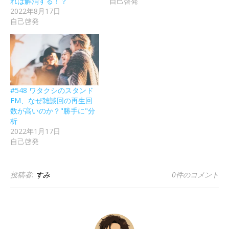
れば解消する！？
自己啓発
2022年8月17日
自己啓発
#548 ワタクシのスタンド
FM、なぜ雑談回の再生回
数が高いのか？"勝手に"分
析
2022年1月17日
自己啓発
投稿者:
すみ
0件のコメント