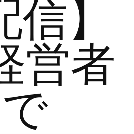
配信】
経営者
まで