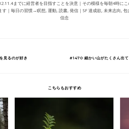
032.11.4までに経営者を目指すことを決意｜その模様を毎朝4時に
す｜毎日の習慣→瞑想, 運動, 読書, 発信｜SF 達成欲, 未来志向, 包含
信念
人を見るのが好き
#1470 細かい山がたくさん
こちらもおすすめ