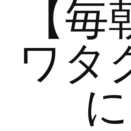
【毎
ワタ
に