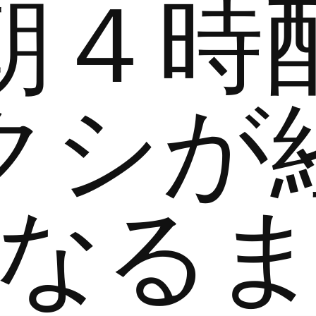
朝４時
クシが
なる