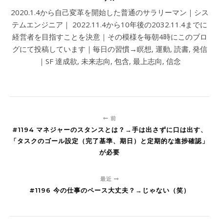
2020.1.4から自己変革を開始した普通のサラリーマン｜シス
テムエンジニア｜ 2022.11.4から10年後の2032.11.4までに
経営者を目指すことを決意｜その模様を毎朝4時にこのブロ
グにて投稿しています｜毎日の習慣→瞑想, 運動, 読書, 発信
｜SF 達成欲, 未来志向, 包含, 最上志向, 信念
前
#1194 マネジャーのスタンスとは？→手は出さずに口は出す、
「タスクのゴール設定（完了基準、期日）と定期的な進捗確認」
が必要
最近
#1196 今の仕事のペース大丈夫？→じゃない（笑）