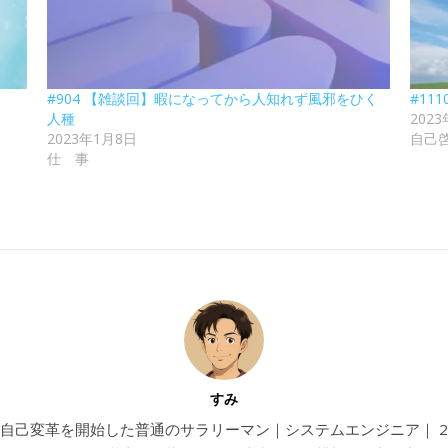
#904 【雑談回】暇になってから人知れず風邪をひく
#11
人種
202
2023年1月8日
自己
仕 事
すみ
4から自己変革を開始した普通のサラリーマン｜システムエンジニア｜ 202