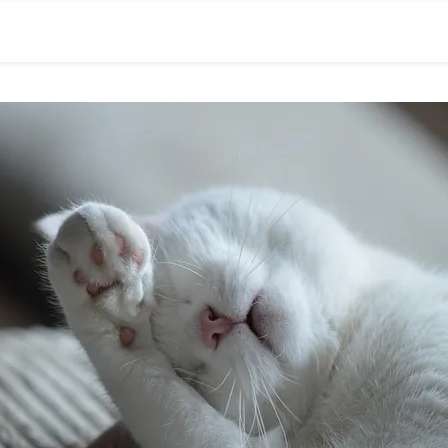
0現在の役職「係長」）が、日々の成長記録を毎日500〜1000文字
） 〜期限は10年後【2032.11.4 18:00】です〜、★2023.