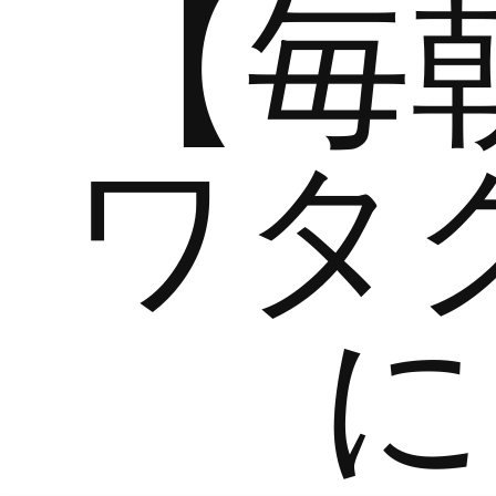
【毎
ワタ
に