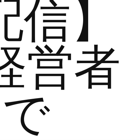
配信】
経営者
まで