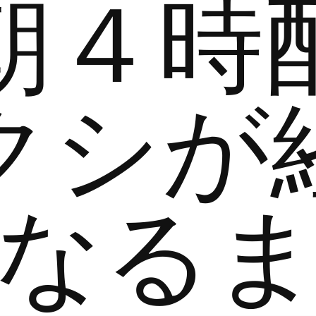
朝４時
クシが
なる