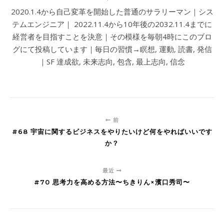
2020.1.4から自己変革を開始した普通のサラリーマン｜シス
テムエンジニア｜ 2022.11.4から10年後の2032.11.4までに
経営者を目指すことを決意｜その模様を毎朝4時にこのブロ
グにて投稿しています｜毎日の習慣→瞑想, 運動, 読書, 発信
｜SF 達成欲, 未来志向, 包含, 最上志向, 信念
前
#68 宇宙に関するビジネスをやりたいけど何をやればいいです
か？
最近
#70 思考力を高める方法〜ちきりん×濱口秀司〜