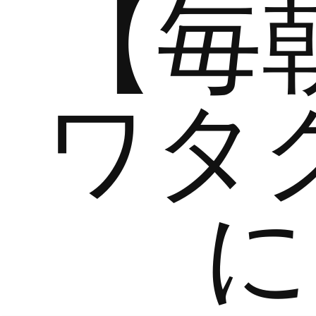
【毎
ワタ
に