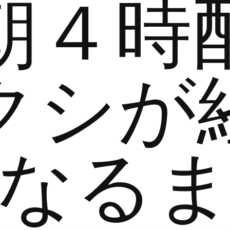
朝４時
クシが
なる