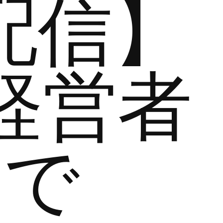
配信】
経営者
まで