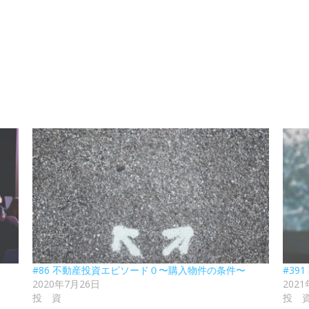
#86 不動産投資エピソード０〜購入物件の条件〜
#3
2020年7月26日
202
投 資
投 