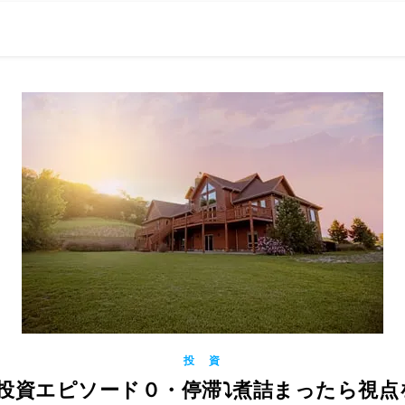
0現在の役職「係長」）が、日々の成長記録を毎日500〜1000文字
） 〜期限は10年後【2032.11.4 18:00】です〜、★2023.
投 資
動産投資エピソード０・停滞⤵︎煮詰まったら視