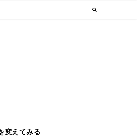
で投稿しています。普通のサラリーマンが経営者になるまでの成長する"生
4.1より課長に昇進しました！
点を変えてみる