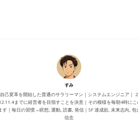
すみ
4から自己変革を開始した普通のサラリーマン｜システムエンジニア｜ 202
032.11.4までに経営者を目指すことを決意｜その模様を毎朝4時に
す｜毎日の習慣→瞑想, 運動, 読書, 発信｜SF 達成欲, 未来志向, 包含
信念