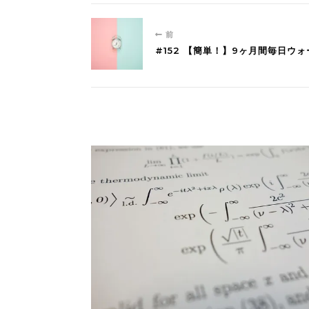
前
#152 【簡単！】9ヶ月間毎日ウ