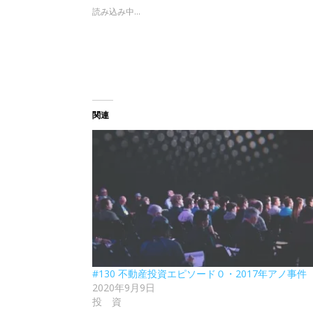
読み込み中...
関連
#130 不動産投資エピソード０・2017年アノ事件
2020年9月9日
投 資