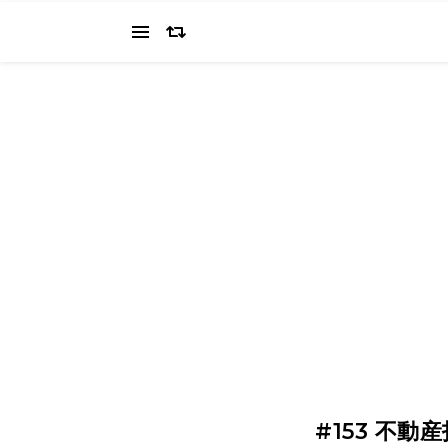
当ブログでは、経営者を目指すワタクシ（2022.11.4 18:0
の"姿を応援してください（笑
#153 不