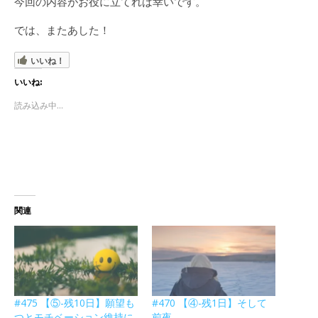
今回の内容がお役に立てれば幸いです。
では、またあした！
いいね！
いいね:
読み込み中...
関連
#475 【⑤-残10日】願望も
#470 【④-残1日】そして
つとモチベーション維持に
前夜