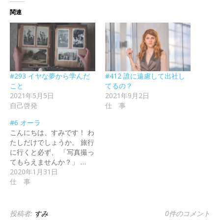
関連
#293 イヤな夢から学んだ
#412 誰に遠慮して出社し
こと
てるの？
2021年5月5日
2021年9月2日
自己啓発
仕 事
#6 オーラ
こんにちは、すみです！ わ
たしだけでしょうか。 旅行
に行くと必ず、 「写真撮っ
てもらえませんか？」 …
2020年1月31日
仕 事
投稿者:
すみ
0件のコメント