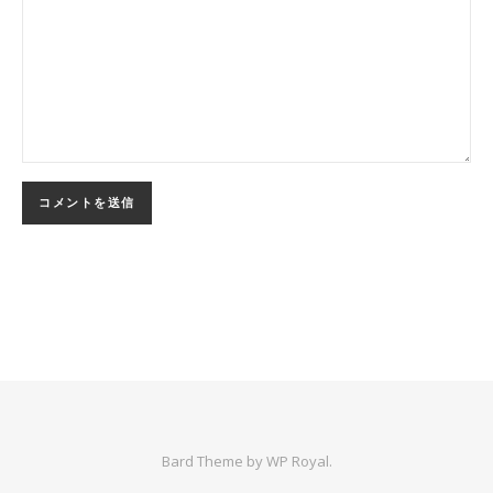
Bard Theme by
WP Royal
.