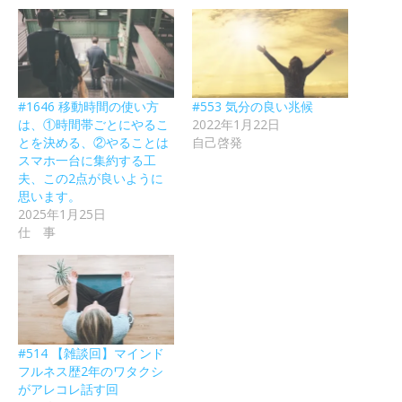
#1646 移動時間の使い方
#553 気分の良い兆候
は、①時間帯ごとにやるこ
2022年1月22日
とを決める、②やることは
自己啓発
スマホ一台に集約する工
夫、この2点が良いように
思います。
2025年1月25日
仕 事
#514 【雑談回】マインド
フルネス歴2年のワタクシ
がアレコレ話す回