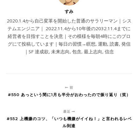
すみ
2020.1.4から自己変革を開始した普通のサラリーマン｜シス
テムエンジニア｜ 2022.11.4から10年後の2032.11.4までに
経営者を目指すことを決意｜その模様を毎朝4時にこのブロ
グにて投稿しています｜毎日の習慣→瞑想, 運動, 読書, 発信
｜SF 達成欲, 未来志向, 包含, 最上志向, 信念
前
#550 あっという間に1月も半分がおわったので振り返り（笑）
最近
#552 上機嫌のコツ、「いつも機嫌がイイね！」と言われるレベ
ル到達