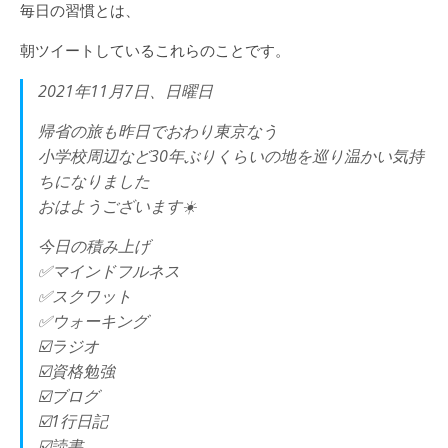
毎日の習慣とは、
朝ツイートしているこれらのことです。
2021年11月7日、日曜日
帰省の旅も昨日でおわり東京なう
小学校周辺など30年ぶりくらいの地を巡り温かい気持
ちになりました
おはようございます☀️
今日の積み上げ
✅マインドフルネス
✅スクワット
✅ウォーキング
☑️ラジオ
☑️資格勉強
☑️ブログ
☑️1行日記
☑️読書