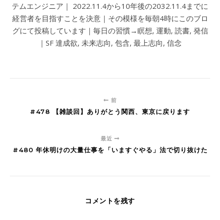
テムエンジニア｜ 2022.11.4から10年後の2032.11.4までに
経営者を目指すことを決意｜その模様を毎朝4時にこのブロ
グにて投稿しています｜毎日の習慣→瞑想, 運動, 読書, 発信
｜SF 達成欲, 未来志向, 包含, 最上志向, 信念
前
#478 【雑談回】ありがとう関西、東京に戻ります
最近
#480 年休明けの大量仕事を「いますぐやる」法で切り抜けた
コメントを残す