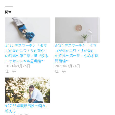
関連
#435 デスマーチと「タマ
#434 デスマーチと「タマ
ゴが先かニワトリが先か」
ゴが先かニワトリが先か」
の終焉〜第二章・量で絞る
の終焉〜第一章・やめる時
エッセンシャル思考編〜
間術編〜
2021年9月25日
2021年9月24日
仕 事
仕 事
#97 35歳既婚男性の悩みに
答える