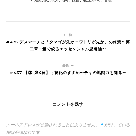
前
#435 デスマーチと「タマゴが先かニワトリが先か」の終焉〜第
二章・量で絞るエッセンシャル思考編〜
最近
#437 【③-残4日】可視化のすすめ〜テキの戦闘力を知る〜
コメントを残す
メールアドレスが公開されることはありません。
*
が付いている
欄は必須項目です