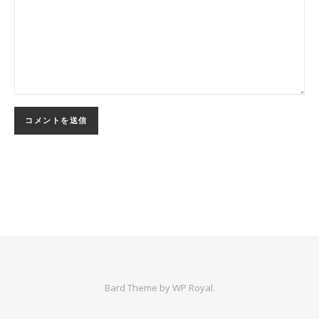
Bard Theme by
WP Royal
.