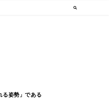
で投稿しています。普通のサラリーマンが経営者になるまでの成長する"生
4.1より課長に昇進しました！
入れる姿勢」である