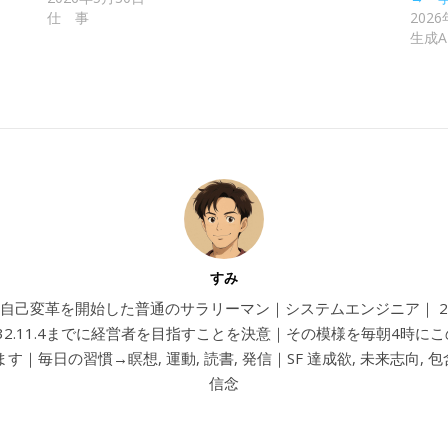
仕 事
202
生成A
すみ
4から自己変革を開始した普通のサラリーマン｜システムエンジニア｜ 202
032.11.4までに経営者を目指すことを決意｜その模様を毎朝4時に
す｜毎日の習慣→瞑想, 運動, 読書, 発信｜SF 達成欲, 未来志向, 包含
信念