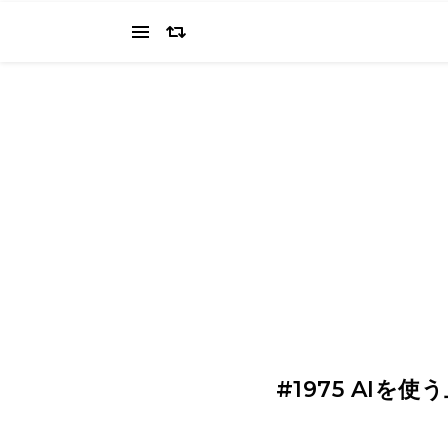
当ブログでは、経営者を目指すワタクシ（2022.11.4 18:0
の"姿を応援してください（笑
#1975 AI