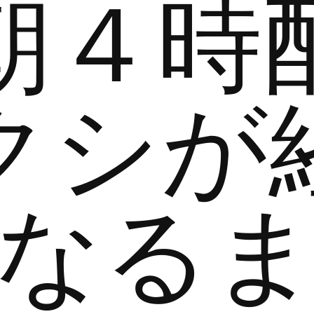
朝４時
クシが
なる