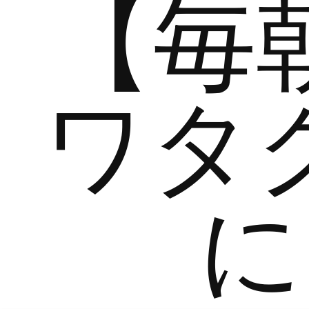
【毎
ワタ
に