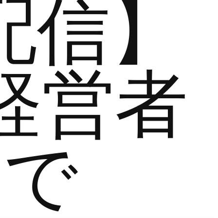
配信】
経営者
まで