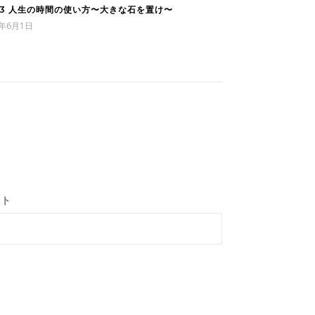
83 人生の時間の使い方〜大きな石を置け〜
2年6月1日
イト