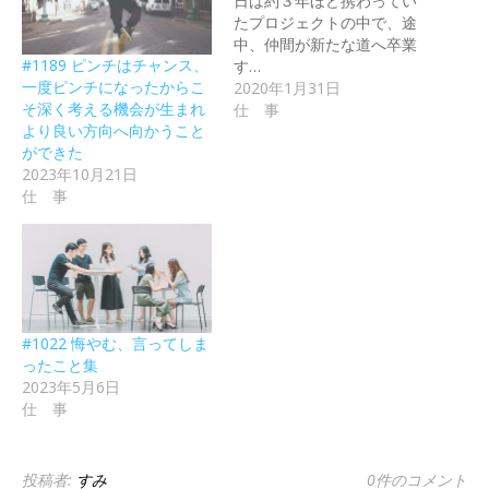
日は約３年ほど携わってい
たプロジェクトの中で、途
中、仲間が新たな道へ卒業
#1189 ピンチはチャンス、
す…
一度ピンチになったからこ
2020年1月31日
そ深く考える機会が生まれ
仕 事
より良い方向へ向かうこと
ができた
2023年10月21日
仕 事
#1022 悔やむ、言ってしま
ったこと集
2023年5月6日
仕 事
投稿者:
すみ
0件のコメント