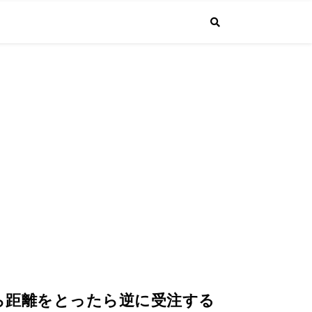
で投稿しています。普通のサラリーマンが経営者になるまでの成長する"生
4.1より課長に昇進しました！
から距離をとったら逆に受注する