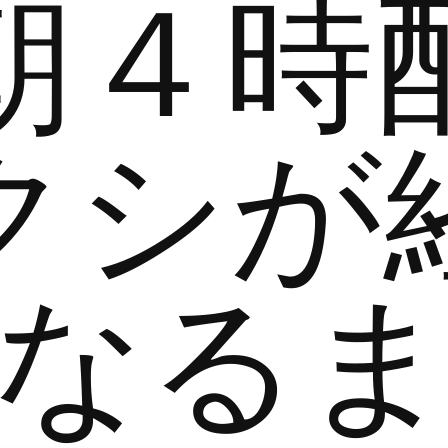
朝４時
クシが
なる