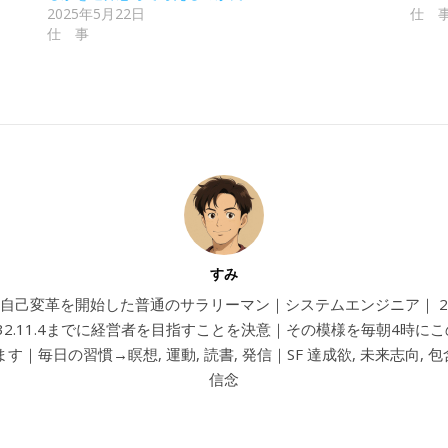
2025年5月22日
仕 
仕 事
すみ
4から自己変革を開始した普通のサラリーマン｜システムエンジニア｜ 202
032.11.4までに経営者を目指すことを決意｜その模様を毎朝4時に
す｜毎日の習慣→瞑想, 運動, 読書, 発信｜SF 達成欲, 未来志向, 包含
信念