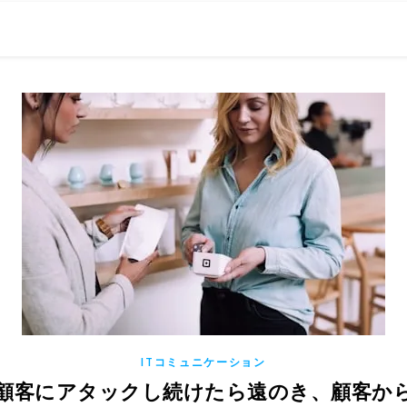
0現在の役職「係長」）が、日々の成長記録を毎日500〜1000文字
） 〜期限は10年後【2032.11.4 18:00】です〜、★2023.
ITコミュニケーション
って顧客にアタックし続けたら遠のき、顧客