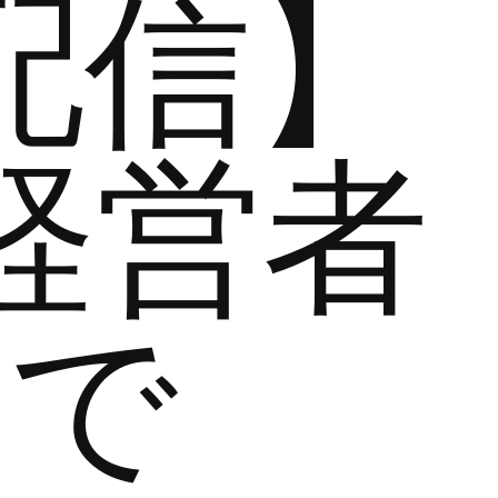
配信】
経営者
まで