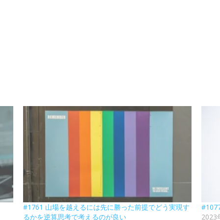
#1761 山場を越えるには先に勝った前提でどう実現す
#10
るかを逆算思考で考えるのが良い
202