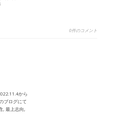
事
0件のコメント
2.11.4から
このブログにて
, 最上志向,