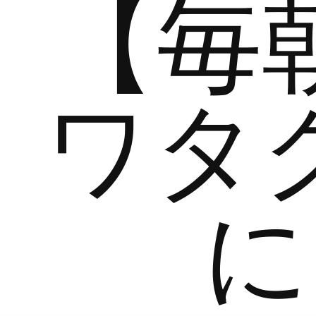
【毎
ワタ
に